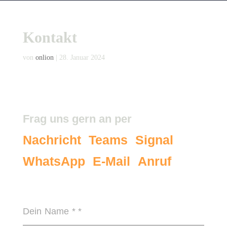
Kontakt
von
onlion
|
28. Januar 2024
Frag uns gern an per
Nachricht
Teams
Signal
.
.
.
WhatsApp
E-Mail
Anruf
.
.
Oder einfach gleich hier:
Dein Name *