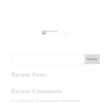
Sichere Datenübertragung – Alle Daten werden verschlüsselt
übertragen. Indem Du auf „Senden“ klickst, bestätigst Du, dass
Du unseren
Datenschutzhinweis
zur Datenverarbeitung zur
Kenntnis genommen hast.
Suchen
Recent Posts
Recent Comments
Es sind keine Kommentare vorhanden.