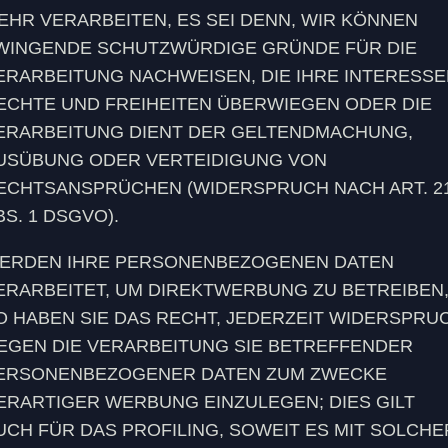
EHR VERARBEITEN, ES SEI DENN, WIR KÖNNEN
WINGENDE SCHUTZWÜRDIGE GRÜNDE FÜR DIE
ERARBEITUNG NACHWEISEN, DIE IHRE INTERESSE
ECHTE UND FREIHEITEN ÜBERWIEGEN ODER DIE
ERARBEITUNG DIENT DER GELTENDMACHUNG,
USÜBUNG ODER VERTEIDIGUNG VON
ECHTSANSPRÜCHEN (WIDERSPRUCH NACH ART. 2
BS. 1 DSGVO).
ERDEN IHRE PERSONENBEZOGENEN DATEN
ERARBEITET, UM DIREKTWERBUNG ZU BETREIBEN
O HABEN SIE DAS RECHT, JEDERZEIT WIDERSPRU
EGEN DIE VERARBEITUNG SIE BETREFFENDER
ERSONENBEZOGENER DATEN ZUM ZWECKE
ERARTIGER WERBUNG EINZULEGEN; DIES GILT
UCH FÜR DAS PROFILING, SOWEIT ES MIT SOLCHE