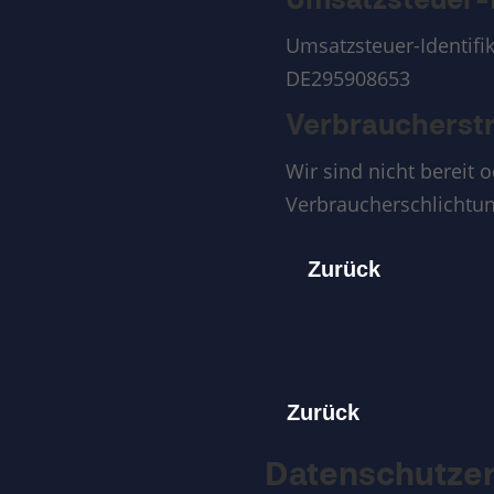
Umsatzsteuer-
Umsatzsteuer-Identif
DE295908653
Verbraucher­str
Wir sind nicht bereit o
Verbraucherschlichtun
Zurück
Zurück
Datenschutzer