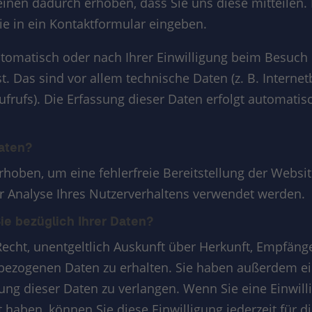
nen dadurch erhoben, dass Sie uns diese mitteilen. H
ie in ein Kontaktformular eingeben.
omatisch oder nach Ihrer Einwilligung beim Besuch
t. Das sind vor allem technische Daten (z. B. Interne
ufrufs). Die Erfassung dieser Daten erfolgt automatisc
Daten?
erhoben, um eine fehlerfreie Bereitstellung der Websi
 Analyse Ihres Nutzerverhaltens verwendet werden.
e bezüglich Ihrer Daten?
Recht, unentgeltlich Auskunft über Herkunft, Empfäng
ezogenen Daten zu erhalten. Sie haben außerdem ein
ung dieser Daten zu verlangen. Wenn Sie eine Einwill
t haben, können Sie diese Einwilligung jederzeit für d