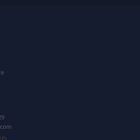
ce
29
n.com