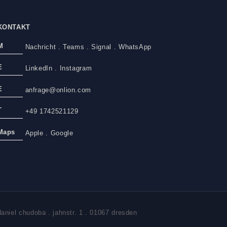
KONTAKT
M
Nachricht
.
Teams
.
Signal
.
WhatsApp
E
LinkedIn
.
Instagram
E
anfrage@onlion.com
T
+49 1742521129
Maps
Apple
.
Google
daniel chudoba . jahnstr. 1 . 01067 dresden